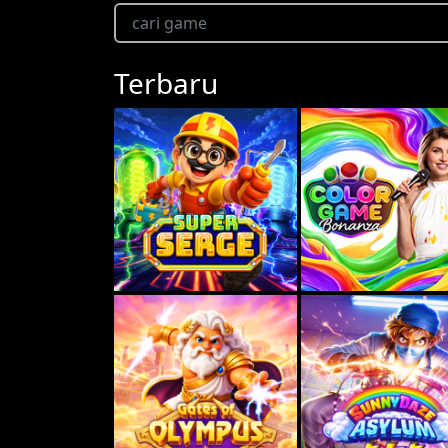
Terbaru