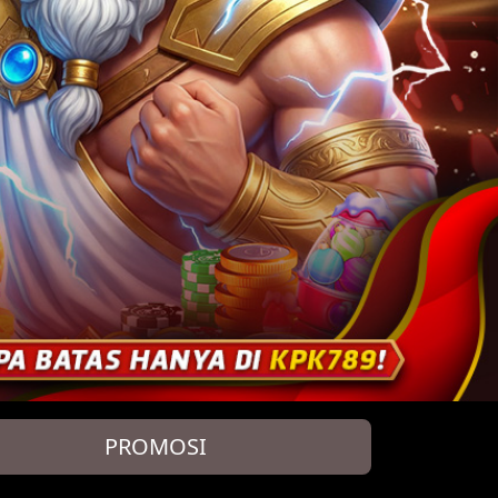
PROMOSI