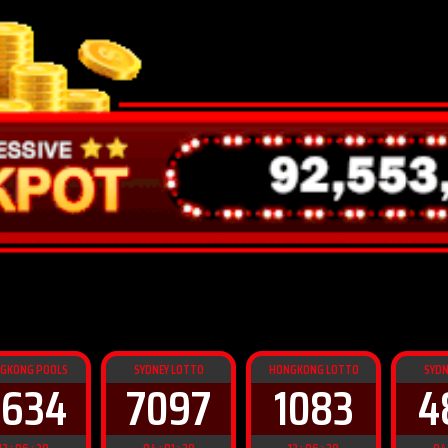
YDNEY LOTTO
HONGKONG LOTTO
SYDNEY POOLS
SINGA
7097
1083
4816
0