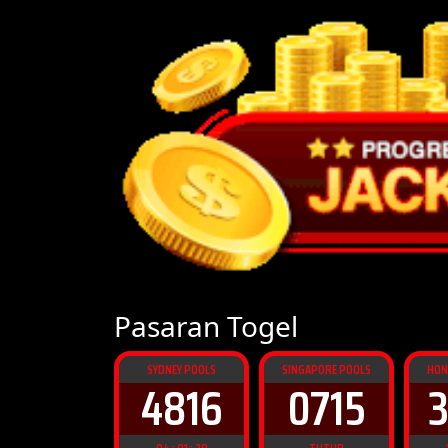
Pasaran Togel
SYDNEY POOLS
SINGAPORE POOLS
HONGKONG POOLS
S
4816
0715
3634