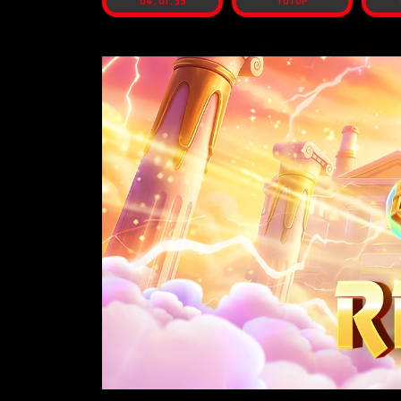
04 : 01 : 36
TUTUP
13 : 06 : 36