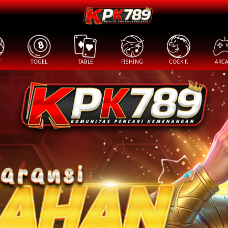
T
TOGEL
TABLE
FISHING
COCK F.
ARC