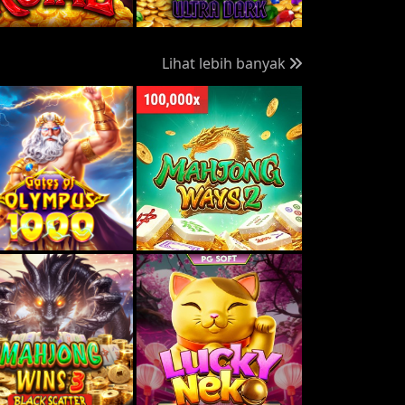
Lihat lebih banyak