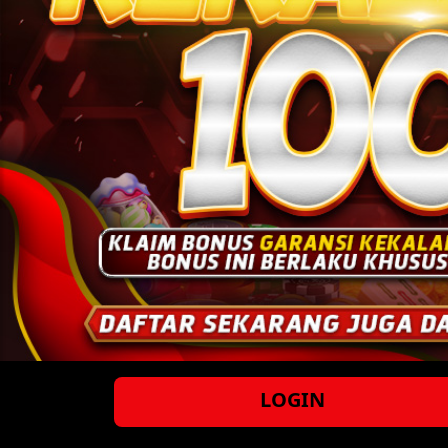
LOGIN