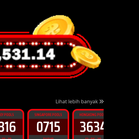
Lihat lebih banyak
PORE POOLS
HONGKONG POOLS
715
3634