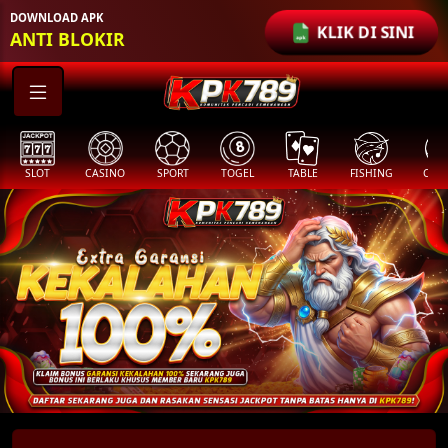
DOWNLOAD APK
KLIK DI SINI
ANTI BLOKIR
CASINO
SPORT
TOGEL
TABLE
FISHING
COCK F.
ARC