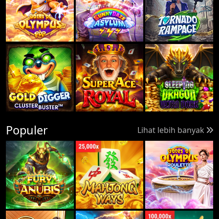
Populer
Lihat lebih banyak