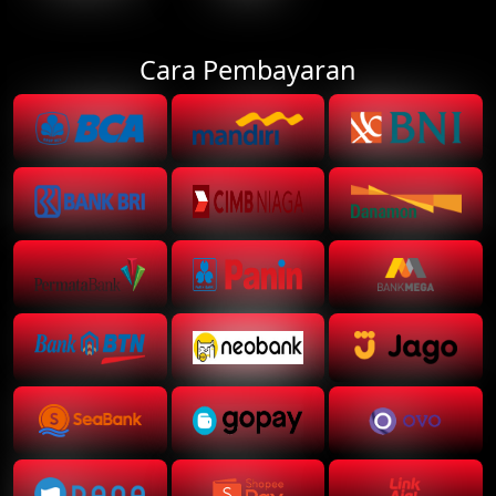
Cara Pembayaran