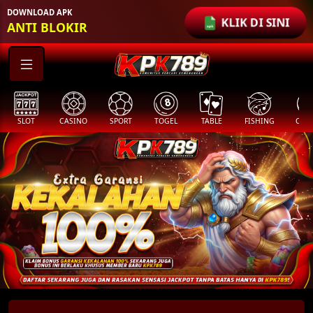
DOWNLOAD APK
KLIK DI SINI
ANTI BLOKIR
SLOT
CASINO
SPORT
TOGEL
TABLE
FISHING
COCK