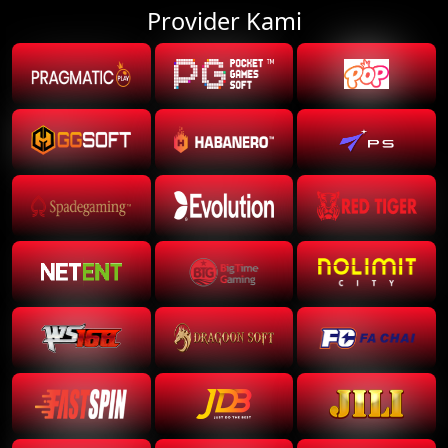
Provider Kami