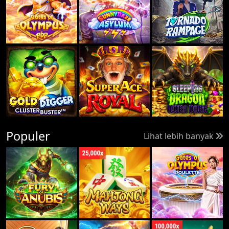
Populer
Lihat lebih banyak