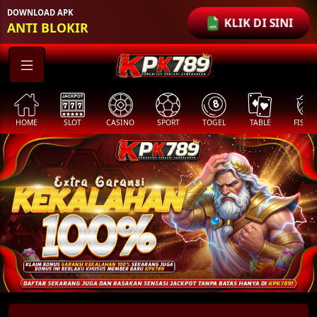
DOWNLOAD APK
KLIK DI SINI
ANTI BLOKIR
SLOT
CASINO
SPORT
TOGEL
TABLE
FISHING
COCK