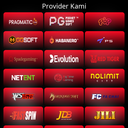
Provider Kami