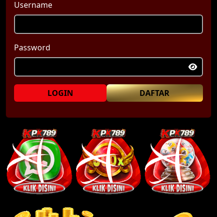
Username
Password
LOGIN
DAFTAR