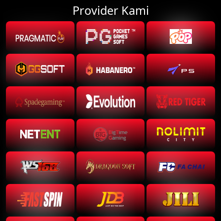
Provider Kami