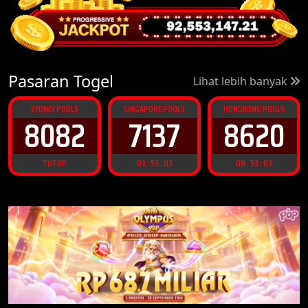
Pasaran Togel
Lihat lebih banyak
SINGAPORE POOLS
HONGKONG POOLS
SYDNEY LOTTO
7137
8620
3764
03 : 53 : 02
08 : 53 : 02
TUTUP