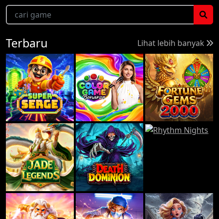
Terbaru
Lihat lebih banyak