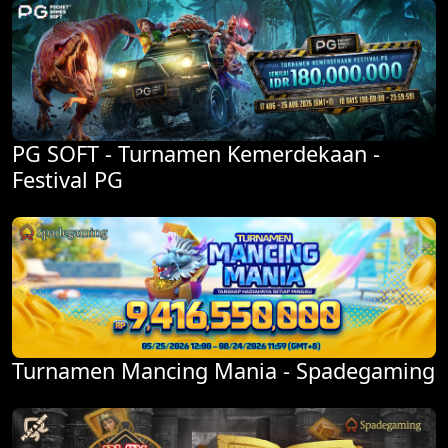
PG SOFT - Turnamen Kemerdekaan -
Festival PG
Turnamen Mancing Mania - Spadegaming