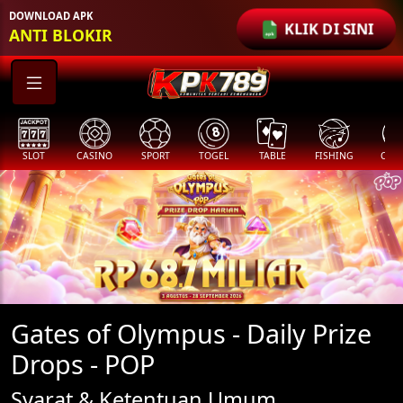
DOWNLOAD APK
KLIK DI SINI
ANTI BLOKIR
CASINO
SPORT
TOGEL
TABLE
FISHING
COCK F.
ARC
Gates of Olympus - Daily Prize
Drops - POP
Syarat & Ketentuan Umum