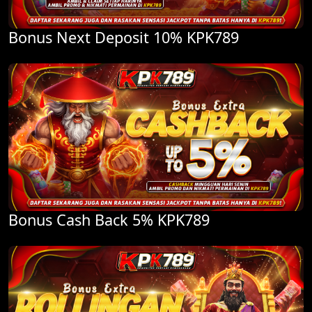
Bonus Next Deposit 10% KPK789
Bonus Cash Back 5% KPK789