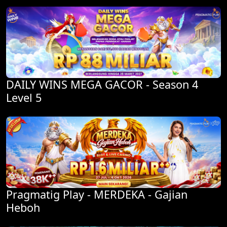
DAILY WINS MEGA GACOR - Season 4
Level 5
Pragmatig Play - MERDEKA - Gajian
Heboh