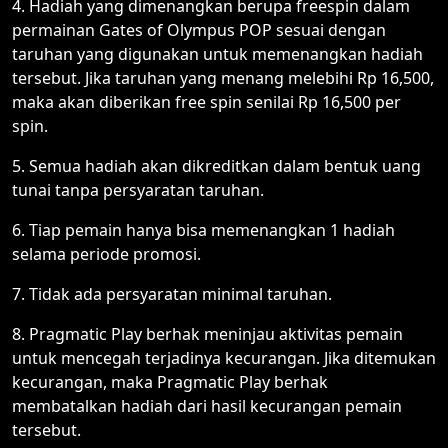
4. Hadiah yang dimenangkan berupa freespin dalam
permainan Gates of Olympus POP sesuai dengan
taruhan yang digunakan untuk memenangkan hadiah
tersebut. Jika taruhan yang menang melebihi Rp 16,500,
maka akan diberikan free spin senilai Rp 16,500 per
spin.
5. Semua hadiah akan dikreditkan dalam bentuk uang
tunai tanpa persyaratan taruhan.
6. Tiap pemain hanya bisa memenangkan 1 hadiah
selama periode promosi.
7. Tidak ada persyaratan minimal taruhan.
8. Pragmatic Play berhak meninjau aktivitas pemain
untuk mencegah terjadinya kecurangan. Jika ditemukan
kecurangan, maka Pragmatic Play berhak
membatalkan hadiah dari hasil kecurangan pemain
tersebut.