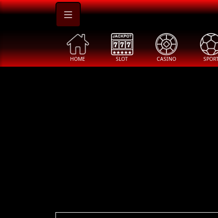
HOME
SLOT
CASINO
SPOR