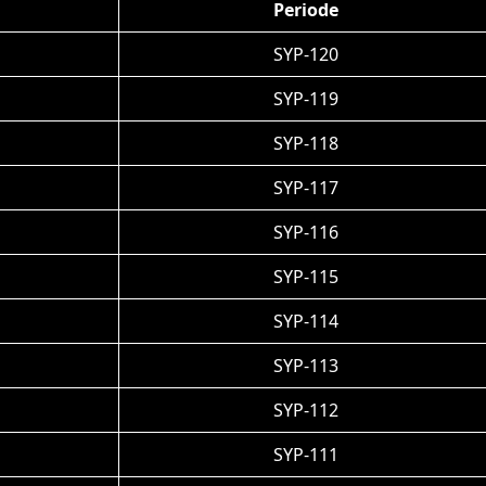
Periode
SYP-120
SYP-119
SYP-118
SYP-117
SYP-116
SYP-115
SYP-114
SYP-113
SYP-112
SYP-111