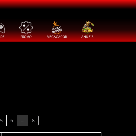
ADE
PROMO
MEGAGACOR
ANUBIS
5
6
...
8