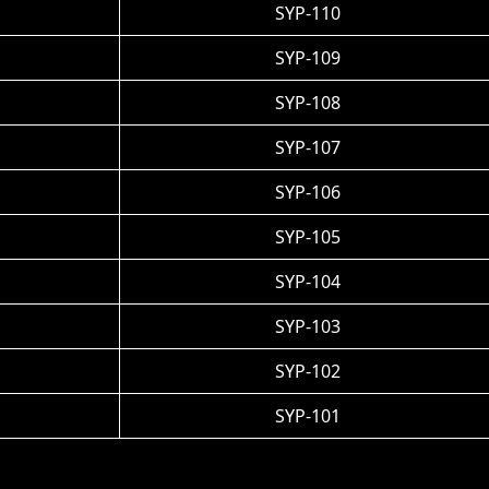
SYP-110
SYP-109
SYP-108
SYP-107
SYP-106
SYP-105
SYP-104
SYP-103
SYP-102
SYP-101