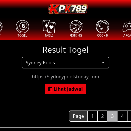
T
TOGEL
TABLE
FISHING
COCK F.
ARC
Result Togel
https://sydneypoolstoday.com
Lihat Jadwal
Page
1
2
3
4