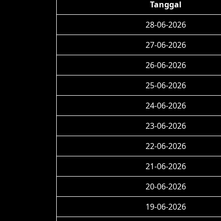
Tanggal
28-06-2026
27-06-2026
26-06-2026
25-06-2026
24-06-2026
23-06-2026
22-06-2026
21-06-2026
20-06-2026
19-06-2026