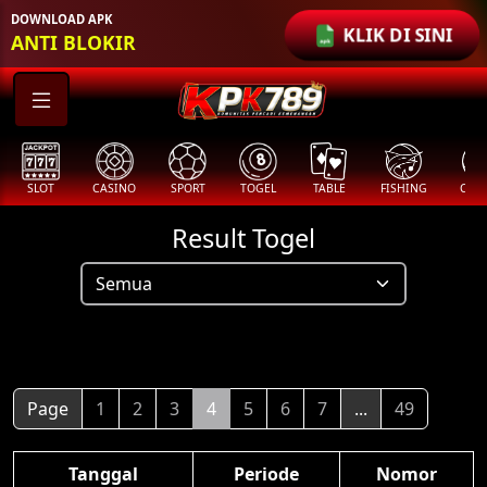
DOWNLOAD APK
KLIK DI SINI
ANTI BLOKIR
SLOT
CASINO
SPORT
TOGEL
TABLE
FISHING
COCK
Result Togel
Page
1
2
3
4
5
6
7
...
49
Tanggal
Periode
Nomor