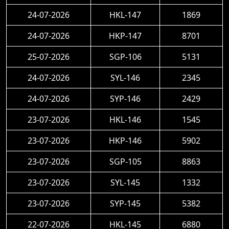
24-07-2026
HKL-147
1869
24-07-2026
HKP-147
8701
25-07-2026
SGP-106
5131
24-07-2026
SYL-146
2345
24-07-2026
SYP-146
2429
23-07-2026
HKL-146
1545
23-07-2026
HKP-146
5902
23-07-2026
SGP-105
8863
23-07-2026
SYL-145
1332
23-07-2026
SYP-145
5382
22-07-2026
HKL-145
6880